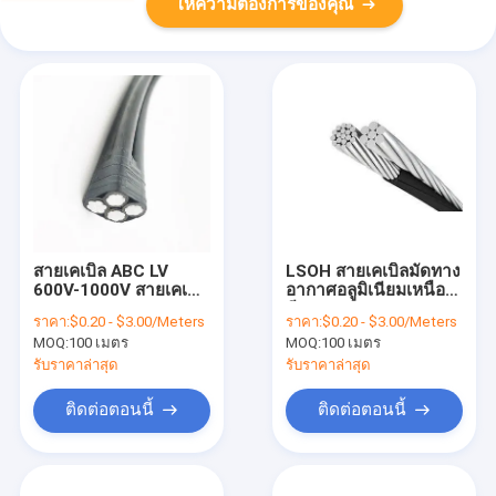
ให้ความต้องการของคุณ
สายเคเบิล ABC LV
LSOH สายเคเบิลมัดทาง
600V-1000V สายเคเบิล
อากาศอลูมิเนียมเหนือ
รวมสายอากาศ NFC
ศีรษะ LV ABC Duplex
ราคา:
$0.20 - $3.00/Meters
ราคา:
$0.20 - $3.00/Meters
33209 Assembled
Service Drop Wire
MOQ:
100 เมตร
MOQ:
100 เมตร
Cores
รับราคาล่าสุด
รับราคาล่าสุด
ติดต่อตอนนี้
ติดต่อตอนนี้