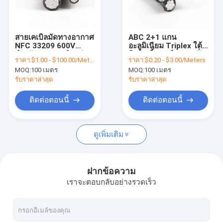
ทัวร์โรงงาน
ควบคุมคุณภาพ
สายเคเบิลมัดทางอากาศ
ABC 2+1 แกน
NFC 33209 600V
อะลูมิเนียม Triplex ใต้
ติดต่อเรา
สำหรับสายการจำหน่าย
ดินเคเบิ้ลศูนย์กลางควั่น
ราคา:
$1.00 - $100.00/Meters
ราคา:
$0.20 - $3.00/Meters
รองเหนือศีรษะ
MOQ:
100 เมตร
MOQ:
100 เมตร
ข่าว
รับราคาล่าสุด
รับราคาล่าสุด
ทุกกรณี
ติดต่อตอนนี้
ติดต่อตอนนี้
ดูเพิ่มเติม
สายไฟฟ้าแรงต่ำ
สายไฟฟ้าหุ้มเกราะ
ฝากข้อความ
เราจะตอบกลับอย่างรวดเร็ว
สายไฟฟ้าใต้ดิน
สายไฟแรงดันปานกลาง