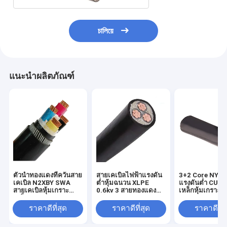
চালিয়ে
แนะนำผลิตภัณฑ์
ตัวนำทองแดงที่ควั่นสาย
สายเคเบิลไฟฟ้าแรงดัน
3+2 Core NYBY
เคเบิล N2XBY SWA
ต่ำหุ้มฉนวน XLPE
แรงดันต่ำ CU ต
สายเคเบิลหุ้มเกราะ
0.6kv 3 สายทองแดง
เหล็กหุ้มเกราะ
เหล็ก
หลัก
ราคาดีที่สุด
ราคาดีที่สุด
ราคาดีที่ส